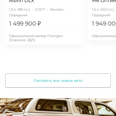
Alsvin DLX
M6 Оптиму
1.5 л. (98 л.с.)
·
5 DCT
·
Бензин
·
1.5 л. (143 л.с.)
Передний
Передний
1 499 900
₽
1 949 0
Официальный дилер Changan
Официальный
(Союзная, 2Д/1)
Смотреть все новые авто