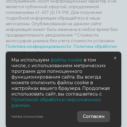
обслуживания, носит информационный характер и не
является публичной офертой, определяемой
положениями ст. 437 (2) ГК РФ. Для получения
подробной информации обращайтесь в наши
автосалоны. Опубликованная на данном сайте
информация может быть изменена в любое время без
предварительного уведомления. * Стоимость
аксессуаров указана без учета стоимости установки.
Политика конфиденциальности
Политика обработки
персональных данных
×
Файлы Cookie и анализ посещения сайта
Мы используем
файлы cookie
в том
Пользовательское соглашение
числе, с использованием метрических
Согласие на обработку персональных данных
Согласие
программ для полноценного
на предоставление данных третьим лицам
функционирования сайта. Вы всегда
можете отключить файлы cookie в
настройках вашего браузера. Продолжая
TradeDealer.ru
Работает на технологиях
использовать сайт, вы соглашаетесь с
Политикой обработки персональных
Дизайн сайта
данных.
MuhinaDesign
© 2026 АСПЭК-Авто
Согласен
Читать полностью