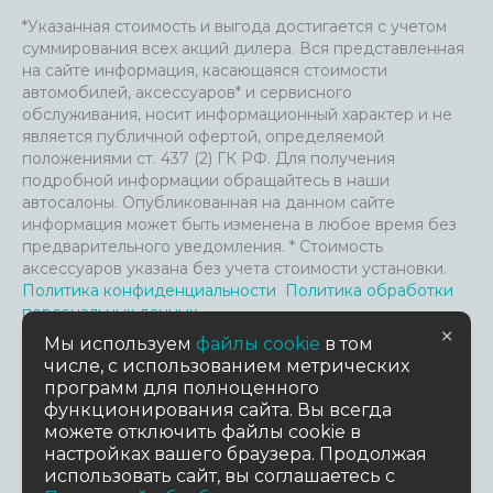
*Указанная стоимость и выгода достигается с учетом
суммирования всех акций дилера. Вся представленная
на сайте информация, касающаяся стоимости
автомобилей, аксессуаров* и сервисного
обслуживания, носит информационный характер и не
является публичной офертой, определяемой
положениями ст. 437 (2) ГК РФ. Для получения
подробной информации обращайтесь в наши
автосалоны. Опубликованная на данном сайте
информация может быть изменена в любое время без
предварительного уведомления. * Стоимость
аксессуаров указана без учета стоимости установки.
Политика конфиденциальности
Политика обработки
персональных данных
×
Файлы Cookie и анализ посещения сайта
Мы используем
файлы cookie
в том
Пользовательское соглашение
числе, с использованием метрических
Согласие на обработку персональных данных
Согласие
программ для полноценного
на предоставление данных третьим лицам
функционирования сайта. Вы всегда
можете отключить файлы cookie в
настройках вашего браузера. Продолжая
TradeDealer.ru
Работает на технологиях
использовать сайт, вы соглашаетесь с