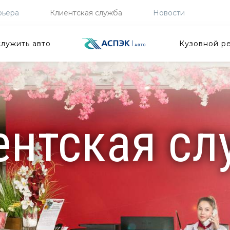
рьера
Клиентская служба
Новости
лужить авто
Кузовной р
ентская сл