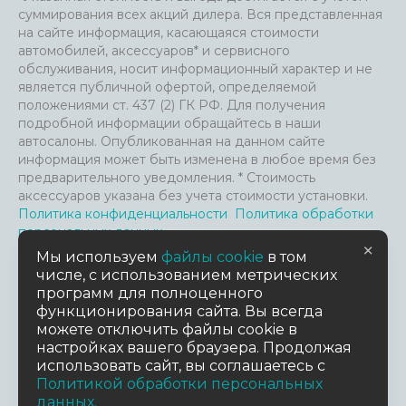
суммирования всех акций дилера. Вся представленная
на сайте информация, касающаяся стоимости
автомобилей, аксессуаров* и сервисного
обслуживания, носит информационный характер и не
является публичной офертой, определяемой
положениями ст. 437 (2) ГК РФ. Для получения
подробной информации обращайтесь в наши
автосалоны. Опубликованная на данном сайте
информация может быть изменена в любое время без
предварительного уведомления. * Стоимость
аксессуаров указана без учета стоимости установки.
Политика конфиденциальности
Политика обработки
персональных данных
×
Файлы Cookie и анализ посещения сайта
Мы используем
файлы cookie
в том
Пользовательское соглашение
числе, с использованием метрических
Согласие на обработку персональных данных
Согласие
программ для полноценного
на предоставление данных третьим лицам
функционирования сайта. Вы всегда
можете отключить файлы cookie в
настройках вашего браузера. Продолжая
TradeDealer.ru
Работает на технологиях
использовать сайт, вы соглашаетесь с
Политикой обработки персональных
Дизайн сайта
данных.