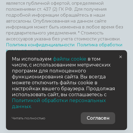
является публичной офертой, определяемой
положениями ст. 437 (2) ГК РФ. Для получения
подробной информации обращайтесь в наши
автосалоны. Опубликованная на данном сайте
информация может быть изменена в любое время без
предварительного уведомления. * Стоимость
аксессуаров указана без учета стоимости установки.
Политика конфиденциальности
Политика обработки
персональных данных
×
Файлы Cookie и анализ посещения сайта
Мы используем
файлы cookie
в том
Пользовательское соглашение
числе, с использованием метрических
Согласие на обработку персональных данных
Согласие
программ для полноценного
на предоставление данных третьим лицам
функционирования сайта. Вы всегда
можете отключить файлы cookie в
настройках вашего браузера. Продолжая
TradeDealer.ru
Работает на технологиях
использовать сайт, вы соглашаетесь с
Политикой обработки персональных
Дизайн сайта
данных.
MuhinaDesign
© 2026 АСПЭК-Авто
Согласен
Читать полностью