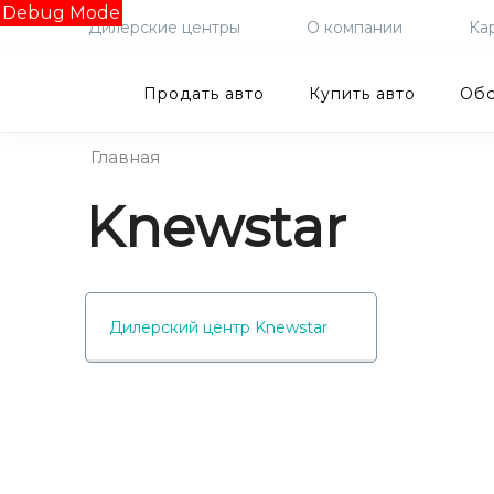
Debug Mode
Дилерские центры
О компании
Ка
Продать авто
Купить авто
Обс
Главная
Knewstar
Дилерский центр Knewstar