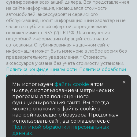
суммирования всех акций дилера. Вся представленная
на сайте информация, касающаяся стоимости
автомобилей, аксессуаров* и сервисного
обслуживания, носит информационный характер и не
является публичной офертой, определяемой
положениями ст. 437 (2) ГК РФ. Для получения
подробной информации обращайтесь в наши
автосалоны. Опубликованная на данном сайте
информация может быть изменена в любое время без
предварительного уведомления. * Стоимость
аксессуаров указана без учета стоимости установки.
Политика конфиденциальности
Политика обработки
персональных данных
×
Файлы Cookie и анализ посещения сайта
Мы используем
файлы cookie
в том
Пользовательское соглашение
числе, с использованием метрических
Согласие на обработку персональных данных
Согласие
программ для полноценного
на предоставление данных третьим лицам
функционирования сайта. Вы всегда
можете отключить файлы cookie в
настройках вашего браузера. Продолжая
TradeDealer.ru
Работает на технологиях
использовать сайт, вы соглашаетесь с
Политикой обработки персональных
Дизайн сайта
данных.
MuhinaDesign