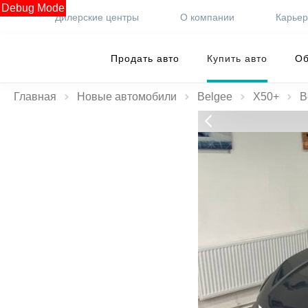
Debug Mode
Дилерские центры
О компании
Карье
Продать авто
Купить авто
Об
Главная
Новые автомобили
Belgee
X50+
B