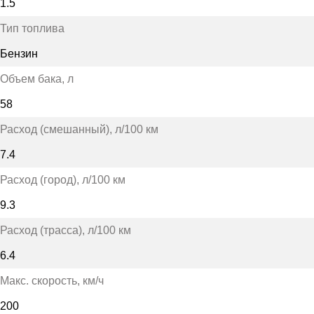
1.5
Тип топлива
Бензин
Объем бака
, л
58
Расход (смешанный)
, л/100 км
7.4
Расход (город)
, л/100 км
9.3
Расход (трасса)
, л/100 км
6.4
Макс. скорость
, км/ч
200