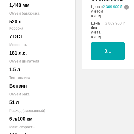
1,440 мм
Цена с
2 369 900 ₽
учетом
Объем багажника
выгод
520 л
Цена
2 869 900 ₽
без
Коробка
учета
7 DCT
выгод
Мощность
Забронирова
181 л.с.
Объем двигателя
1.5 л
Тип топлива
Бензин
Объем бака
51 л
Расход (смешанный)
6 л/100 км
Макс. скорость