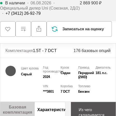
В наличии
·
06.08.2026
·
2 869 900 ₽
Официальный дилер Uni (Союзная, 2Д/2)
·
+7 (3412) 26-92-79
Записаться на оценку
Комплектация
1.5T - 7 DCT
176 базовых опций
Год
Кузов
Привод
Двигатель
Цвет кузова
производства
Седан
Передний
181 л.с.
Серый
2024
(2WD)
VIN
Коробка
Топливо
***3801
7 DCT
Бензин
Базовая
Характеристики
Описание
Из чего
комплектация
складывается