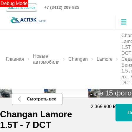
Debug Mode
+7 (3412) 209-825
Заказать звонок
Cha
Lamo
1.5T 
DCT
Новые
Главная
Changan
Lamore
Сед
автомобили
Бенз
1,5 
л.с. 
DCT
Ещё 15 фото
Смотреть все
2 369 900 ₽
Changan Lamore
П
1.5T - 7 DCT