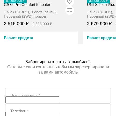
В наличии
В наличии
до 350 000 ₽
до 530 000 ₽
CS75 Pro Comfort 5-seater
UNI-S Tech Plus
1.5 л (181 л.с.), Робот, бензин,
1.5 л (181 л.с.)
Передний (2WD) привод
Передний (2WD)
2 515 000 ₽
2 679 900 ₽
2 865 000 ₽
Расчет кредита
Расчет кредит
Забронировать
Заб
Забронировать этот автомобиль?
Оставьте свои контакты, чтобы мы зарезервировали
за вами автомобиль
Представьтесь
*
Телефон
*