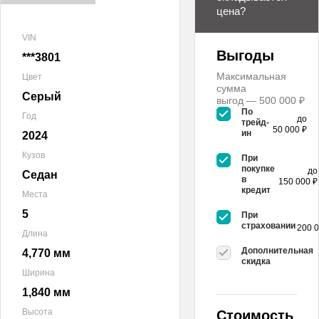
цена?
VIN
Выгоды
***3801
Максимальная
Цвет
сумма
Серый
выгод — 500 000 ₽
По
Год
до
трейд-
50 000 ₽
ин
2024
Кузов
При
покупке
до
Седан
в
150 000 ₽
кредит
Места
5
При
страховании
200 0
Длина
Дополнительная
4,770 мм
скидка
Ширина
1,840 мм
Высота
Стоимость