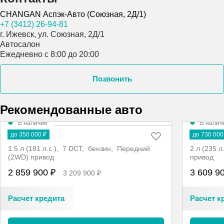
CHANGAN Аспэк-Авто (Союзная, 2Д/1)
+7 (3412) 26-94-81
г. Ижевск, ул. Союзная, 2Д/1
Автосалон
Ежедневно с 8:00 до 20:00
Позвонить
Рекомендованные авто
В наличии
В налич
UNI-V Tech
CS75PLU
до 350 000 ₽
до 730 000
1.5 л (181 л.с.), 7 DCT, бензин, Передний
2 л (235 
(2WD) привод
привод
2 859 900 ₽
3 609 9
3 209 900 ₽
Расчет кредита
Расчет к