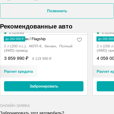
Позвонить
Рекомендованные авто
В наличии
В налич
Atlas Флагман / Flagship
H5 Преми
до 260 000 ₽
до 290 000
2 л (200 л.с.), АКПП-8, бензин, Полный
2 л (200 
(4WD) привод
(4WD) пр
3 859 990 ₽
4 059 0
4 119 990 ₽
Расчет кредита
Расчет к
Забронировать
ОНЛАЙН-ЗАЯВКА
Забронировать этот автомобиль?