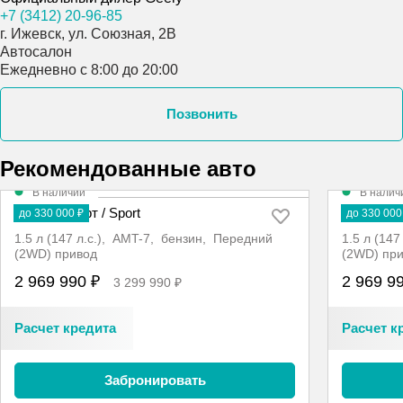
+7 (3412) 20-96-85
г. Ижевск, ул. Союзная, 2В
Автосалон
Ежедневно с 8:00 до 20:00
Позвонить
Рекомендованные авто
В наличии
В налич
Cityray Спорт / Sport
Cityray Сп
до 330 000 ₽
до 330 000
1.5 л (147 л.с.), AMT-7, бензин, Передний
1.5 л (14
(2WD) привод
(2WD) пр
2 969 990 ₽
2 969 9
3 299 990 ₽
Расчет кредита
Расчет к
Забронировать