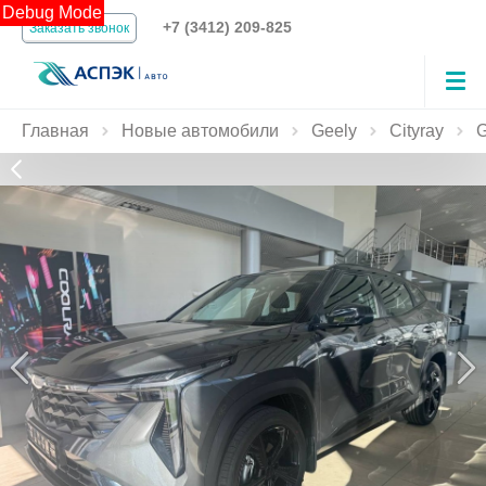
Debug Mode
+7 (3412) 209-825
Заказать звонок
Главная
Новые автомобили
Geely
Cityray
G