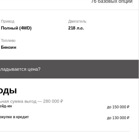
76 базовых опций
Привод
Двигатель
Полный (4WD)
218 л.с.
Топливо
Бензин
кладывается цена?
оды
ная сумма выгод — 280 000 ₽
ейд-ин
до 150 000 ₽
окупке в кредит
до 130 000 ₽