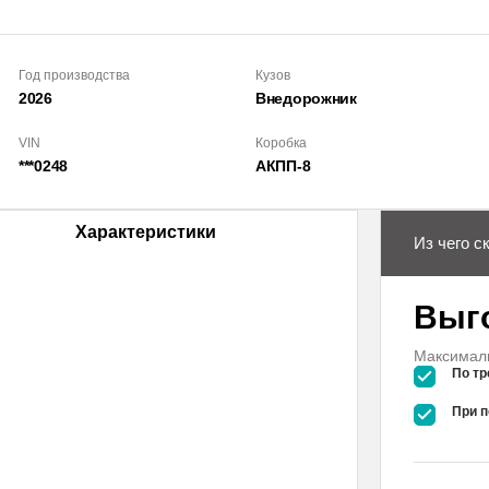
Год производства
Кузов
2026
Внедорож­ник
VIN
Коробка
***0248
АКПП-8
Характеристики
Из чего с
Выг
Максималь
По тр
При п