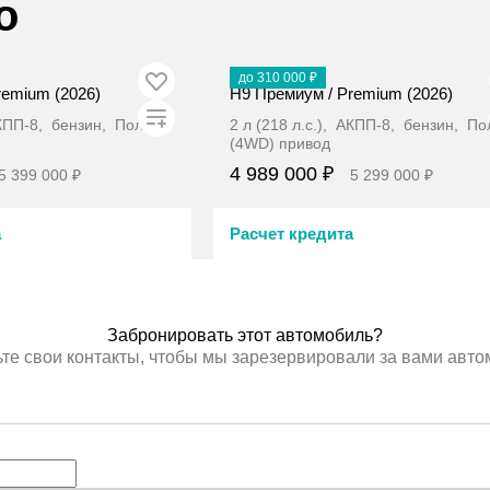
о
В наличии
до 310 000 ₽
remium (2026)
H9 Премиум / Premium (2026)
 АКПП-8, бензин, Полный
2 л (218 л.с.), АКПП-8, бензин, П
(4WD) привод
4 989 000 ₽
5 399 000 ₽
5 299 000 ₽
а
Расчет кредита
ронировать
Забронировать
Забронировать этот автомобиль?
те свои контакты, чтобы мы зарезервировали за вами авт