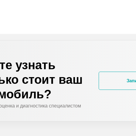
те узнать
ько стоит ваш
Зап
омобиль?
оценка и диагностика специалистом