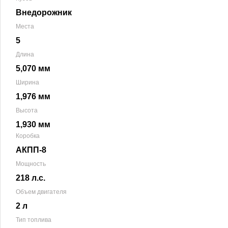
Внедорожник
Места
5
Длина
5,070 мм
Ширина
1,976 мм
Высота
1,930 мм
Коробка
АКПП-8
Мощность
218 л.с.
Объем двигателя
2 л
Тип топлива