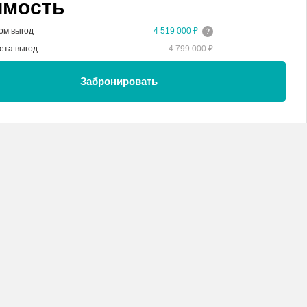
имость
ом выгод
4 519 000 ₽
ета выгод
4 799 000 ₽
Забронировать