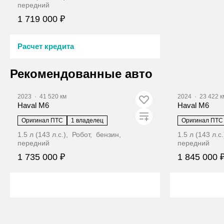
передний
1 719 000 ₽
Расчет кредита
Забронировать
Рекомендованные авто
2023
·
41 520 км
2024
·
23 422 к
Haval M6
Haval M6
Оригинал ПТС
1 владелец
Оригинал ПТС
1.5 л (143 л.с.), Робот, бензин,
1.5 л (143 л.с
передний
передний
1 735 000 ₽
1 845 000 
Забронировать
З