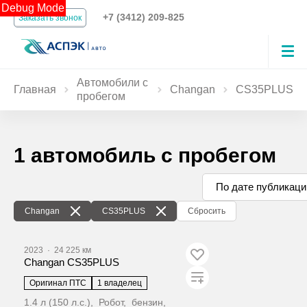
Debug Mode
+7 (3412) 209-825
Заказать звонок
Автомобили с
Главная
Changan
CS35PLUS
пробегом
1 автомобиль с пробегом
По дате публикаци
Changan
CS35PLUS
Сбросить
2023
·
24 225 км
Changan CS35PLUS
Оригинал ПТС
1 владелец
1.4 л (150 л.с.), Робот, бензин,