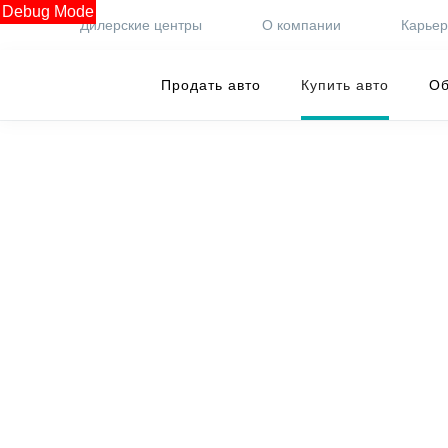
Debug Mode
Дилерские центры
О компании
Карье
Продать авто
Купить авто
Об