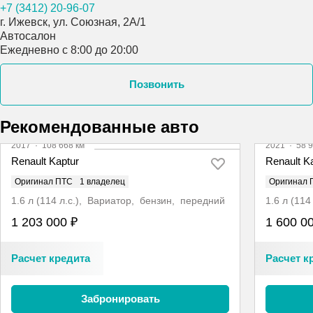
+7 (3412) 20-96-07
г. Ижевск, ул. Союзная, 2А/1
Автосалон
Ежедневно с 8:00 до 20:00
Позвонить
Рекомендованные авто
2017
·
108 668 км
2021
·
58 9
Renault Kaptur
Renault K
Оригинал ПТС
1 владелец
Оригинал 
1.6 л (114 л.с.), Вариатор, бензин, передний
1.6 л (11
1 203 000 ₽
1 600 0
Расчет кредита
Расчет к
Забронировать