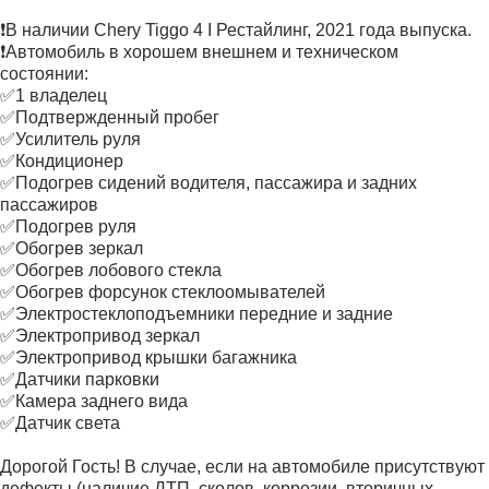
❗В наличии Chery Tiggo 4 I Рестайлинг, 2021 года выпуска.
❗Автомобиль в хорошем внешнем и техническом
состоянии:
✅1 владелец
✅Подтвержденный пробег
✅Усилитель руля
✅Кондиционер
✅Подогрев сидений водителя, пассажира и задних
пассажиров
✅Подогрев руля
✅Обогрев зеркал
✅Обогрев лобового стекла
✅Обогрев форсунок стеклоомывателей
✅Электростеклоподъемники передние и задние
✅Электропривод зеркал
✅Электропривод крышки багажника
✅Датчики парковки
✅Камера заднего вида
✅Датчик света
Дорогой Гость! В случае, если на автомобиле присутствуют
дефекты (наличие ДТП, сколов, коррозии, вторичных