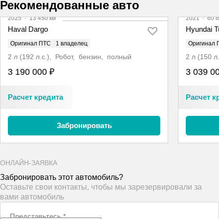
Рекомендованные авто
2025
·
13 450 км
2021
·
60 8
Haval Dargo
Hyundai 
Оригинал ПТС
1 владелец
Оригинал 
2 л (192 л.с.), Робот, бензин, полный
2 л (150 
3 190 000 ₽
3 039 0
Расчет кредита
Расчет к
Забронировать
ОНЛАЙН-ЗАЯВКА
Забронировать этот автомобиль?
Оставьте свои контакты, чтобы мы зарезервировали за
вами автомобиль
Представьтесь
*