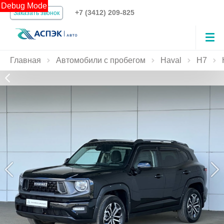
Debug Mode
+7 (3412) 209-825
Заказать звонок
Главная
Автомобили с пробегом
Haval
H7