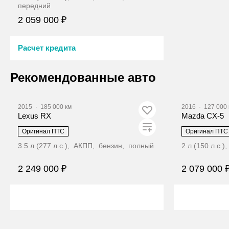
передний
2 059 000 ₽
Расчет кредита
Забронировать
Рекомендованные авто
2015
·
185 000 км
2016
·
127 000 
Lexus RX
Mazda CX-5
Оригинал ПТС
Оригинал ПТС
3.5 л (277 л.с.), АКПП, бензин, полный
2 л (150 л.с.
2 249 000 ₽
2 079 000 
Забронировать
З