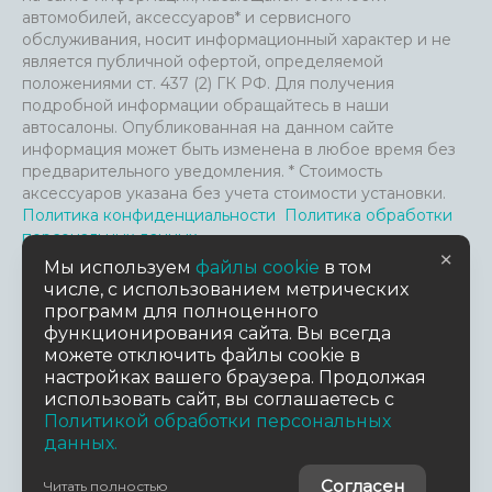
автомобилей, аксессуаров* и сервисного
обслуживания, носит информационный характер и не
является публичной офертой, определяемой
положениями ст. 437 (2) ГК РФ. Для получения
подробной информации обращайтесь в наши
автосалоны. Опубликованная на данном сайте
информация может быть изменена в любое время без
предварительного уведомления. * Стоимость
аксессуаров указана без учета стоимости установки.
Политика конфиденциальности
Политика обработки
персональных данных
×
Файлы Cookie и анализ посещения сайта
Мы используем
файлы cookie
в том
Пользовательское соглашение
числе, с использованием метрических
Согласие на обработку персональных данных
Согласие
программ для полноценного
на предоставление данных третьим лицам
функционирования сайта. Вы всегда
можете отключить файлы cookie в
настройках вашего браузера. Продолжая
TradeDealer.ru
Работает на технологиях
использовать сайт, вы соглашаетесь с
Политикой обработки персональных
Дизайн сайта
данных.
MuhinaDesign
© 2026 АСПЭК-Авто
Согласен
Читать полностью