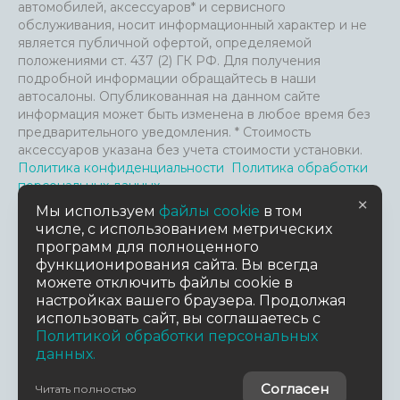
автомобилей, аксессуаров* и сервисного
обслуживания, носит информационный характер и не
является публичной офертой, определяемой
положениями ст. 437 (2) ГК РФ. Для получения
подробной информации обращайтесь в наши
автосалоны. Опубликованная на данном сайте
информация может быть изменена в любое время без
предварительного уведомления. * Стоимость
аксессуаров указана без учета стоимости установки.
Политика конфиденциальности
Политика обработки
персональных данных
×
Файлы Cookie и анализ посещения сайта
Мы используем
файлы cookie
в том
Пользовательское соглашение
числе, с использованием метрических
Согласие на обработку персональных данных
Согласие
программ для полноценного
на предоставление данных третьим лицам
функционирования сайта. Вы всегда
можете отключить файлы cookie в
настройках вашего браузера. Продолжая
TradeDealer.ru
Работает на технологиях
использовать сайт, вы соглашаетесь с
Политикой обработки персональных
Дизайн сайта
данных.
MuhinaDesign
© 2026 АСПЭК-Авто
Согласен
Читать полностью