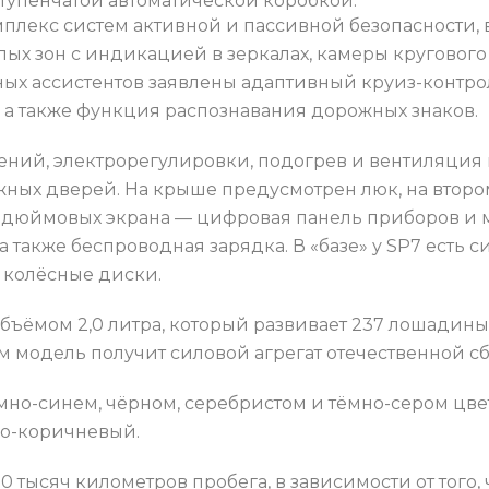
упенчатой автоматической коробкой.
омплекс систем активной и пассивной безопасности,
ых зон с индикацией в зеркалах, камеры кругового 
ных ассистентов заявлены адаптивный круиз-контро
 а также функция распознавания дорожных знаков.
ений, электрорегулировки, подогрев и вентиляция 
ных дверей. На крыше предусмотрен люк, на второ
3-дюймовых экрана — цифровая панель приборов и 
 а также беспроводная зарядка. В «базе» у SP7 есть
 колёсные диски.
ъёмом 2,0 литра, который развивает 237 лошадиных
ем модель получит силовой агрегат отечественной с
 тёмно-синем, чёрном, серебристом и тёмно-сером цв
ло-коричневый.
50 тысяч километров пробега, в зависимости от того, 