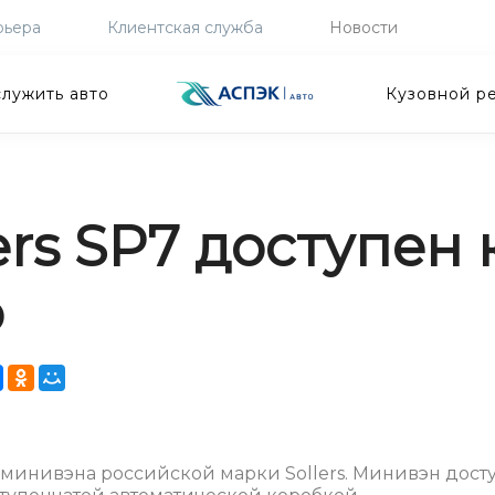
рьера
Клиентская служба
Новости
лужить авто
Кузовной р
rs SP7 доступен 
о
минивэна российской марки Sollers. Минивэн дост