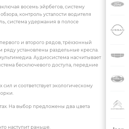
 включая восемь эйрбегов, систему
обзора, контроль усталости водителя
ль, система удержания в полосе
первого и второго рядов, трёхзонный
м ряду установлены раздельные кресла.
мультимедиа. Аудиосистема насчитывает
 система бесключевого доступа, передние
 сил и соответствует экологическому
борки.
етах. На выбор предложены два цвета
что наступит раньше.