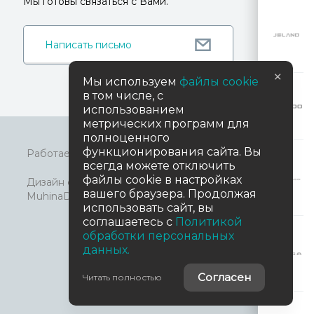
Мы готовы связаться с Вами.
Написать письмо
×
Мы используем
файлы cookie
в том числе, с
использованием
метрических программ для
полноценного
функционирования сайта. Вы
TradeDealer.ru
Работает на технологиях
всегда можете отключить
файлы cookie в настройках
Дизайн сайта
вашего браузера. Продолжая
MuhinaDesign
© 2026 АСПЭК-Авто
использовать сайт, вы
соглашаетесь с
Политикой
обработки персональных
данных.
Согласен
Читать полностью