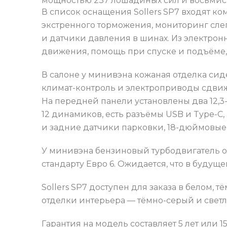
мощностью 237 лошадиных сил и восьмист
В список оснащения Sollers SP7 входят к
экстренного торможения, мониторинг слеп
и датчики давления в шинах. Из электрон
движения, помощь при спуске и подъёме,
В салоне у минивэна кожаная отделка сид
климат-контроль и электроприводы сдвиж
На передней панели установлены два 12,
12 динамиков, есть разъёмы USB и Type-C,
и задние датчики парковки, 18-дюймовые
У минивэна бензиновый турбодвигатель об
стандарту Евро 6. Ожидается, что в будущ
Sollers SP7 доступен для заказа в белом,
отделки интерьера — тёмно-серый и свет
Гарантия на модель составляет 5 лет или 1