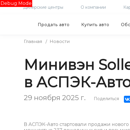
Debug Mode
Дилерские центры
О компании
Ка
Продать авто
Купить авто
Обс
Главная
/
Новости
Минивэн Solle
в АСПЭК-Авт
29 ноября 2025 г.
Поделиться
В АСПЭК-Авто стартовали продажи нового 