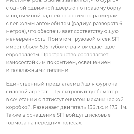
миллиметров. В Sollers заявляют, что фургон
с одной сдвижной дверью по правому борту
и подъёмной задней сравним по размерам
с легковым автомобилем (радиус разворота 6
метров), что обеспечивает соответствующую
манёвренность. При этом грузовой отсек SF1
имеет объём 5,15 кубометра и вмещает две
европаллеты. Пространство располагает
износостойким покрытием, освещением
и такелажными петлями.
Единственный предлагаемый для фургона
силовой агрегат — 1,5-литровый турбомотор
в сочетании с пятиступенчатой механической
коробкой. Развивает двигатель 136 л.с. и 175 Нм.
Также в оснащение SF1 войдут дисковые
тормоза на передних колёсах.