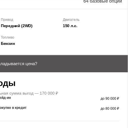
64 базовые опции
Привод
Двигатель
Передний (2WD)
150 л.с.
Топливо
Бензин
кладывается цена?
оды
ная сумма выгод — 170 000 ₽
ейд-ин
до 90 000 ₽
окупке в кредит
до 80 000 ₽