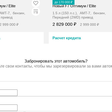
В наличии
до 170 000 ₽
м / Elite
Новый F7 Оптимум / Elite
, AMT-7, бензин,
1.5 л (150 л.с.), AMT-7, бензин,
 привод
Передний (2WD) привод
2 829 000 ₽
2 999 000 ₽
2 999 000 ₽
а
Расчет кредита
ронировать
Забронировать
Забронировать этот автомобиль?
те свои контакты, чтобы мы зарезервировали за вами авт