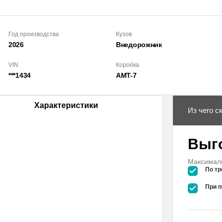
Год производства
Кузов
2026
Внедорож­ник
VIN
Коробка
***1434
AMT-7
Характеристики
Из чего с
Выг
Максималь
По тр
При п