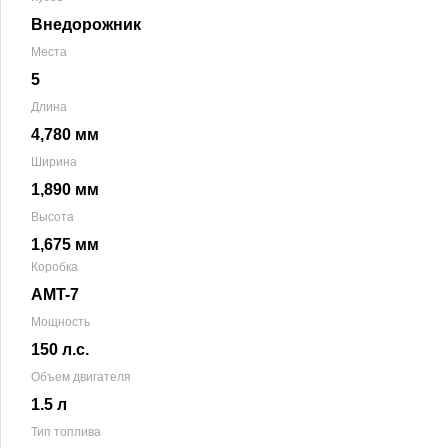
Внедорожник
Места
5
Длина
4,780 мм
Ширина
1,890 мм
Высота
1,675 мм
Коробка
AMT-7
Мощность
150 л.с.
Объем двигателя
1.5 л
Тип топлива