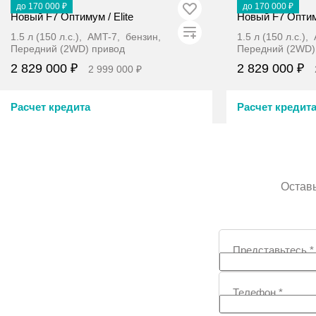
В наличии
В наличии
до 170 000 ₽
до 170 000 ₽
Новый F7 Оптимум / Elite
Новый F7 Оптиму
1.5 л (150 л.с.), AMT-7, бензин,
1.5 л (150 л.с.)
Передний (2WD) привод
Передний (2WD)
2 829 000 ₽
2 829 000 ₽
2 999 000 ₽
Расчет кредита
Расчет кредит
Забронировать
Заб
Оставь
Представьтесь
*
Телефон
*