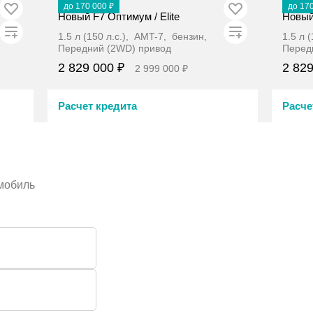
В наличии
В н
до 170 000 ₽
до 17
Новый F7 Оптимум / Elite
Новый 
1.5 л (150 л.с.), AMT-7, бензин,
1.5 л 
Передний (2WD) привод
Перед
2 829 000 ₽
2 829
2 999 000 ₽
Расчет кредита
Расче
Забронировать
омобиль